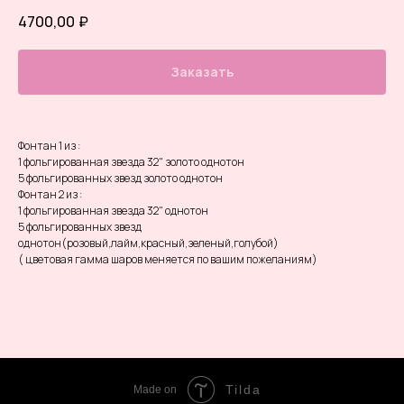
4700,00
₽
Заказать
Фонтан 1 из :
1 фольгированная звезда 32" золото однотон
5 фольгированных звезд золото однотон
Фонтан 2 из :
1 фольгированная звезда 32" однотон
5 фольгированных звезд
однотон(розовый,лайм,красный,зеленый,голубой)
( цветовая гамма шаров меняется по вашим пожеланиям)
Tilda
Made on