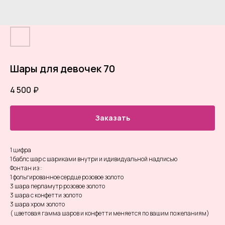
Шары для девочек 70
4 500
₽
Заказать
1 цифра
1 баблс шар с шариками внутри и идивидуальной надписью
Фонтан из :
1 фольгированное сердце розовое золото
3 шара перламутр розовое золото
3 шара с конфетти золото
3 шара хром золото
( цветовая гамма шаров и конфетти меняется по вашим пожеланиям)