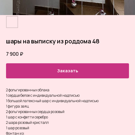
шары на выписку из роддома 48
7 900
₽
Заказать
2 фольгированных облака
1 сердце белое с индивидуальной надписью
1 большой латексный шар с индивидуальной надписью
1 фигура заяц
2 фольгированных сердца розовый
1 шар с конфетти серебро
2 шара розовый кристалл
1 шар розовый
Фонтан из: