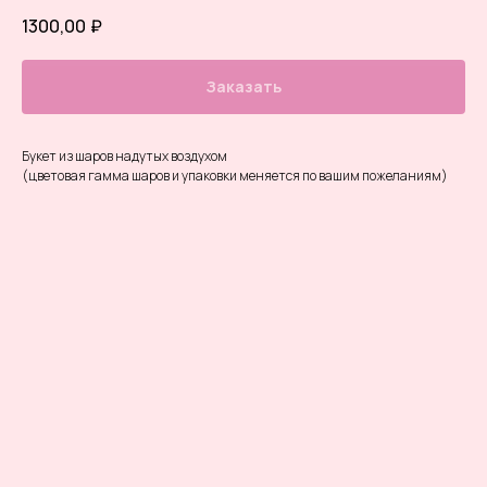
1300,00
₽
Заказать
Букет из шаров надутых воздухом
(цветовая гамма шаров и упаковки меняется по вашим пожеланиям)