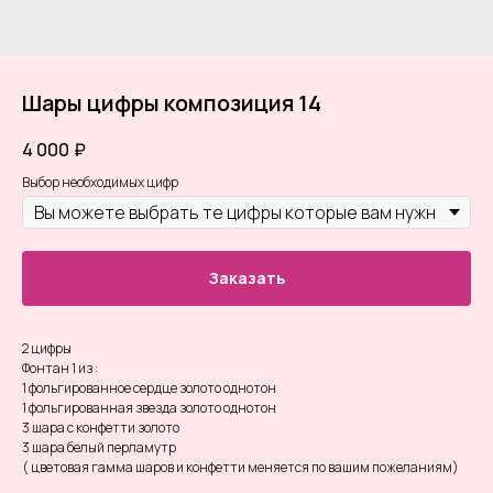
Шары цифры композиция 14
4 000
₽
Выбор необходимых цифр
Заказать
2 цифры
Фонтан 1 из :
1 фольгированное сердце золото однотон
1 фольгированная звезда золото однотон
3 шара с конфетти золото
3 шара белый перламутр
( цветовая гамма шаров и конфетти меняется по вашим пожеланиям)