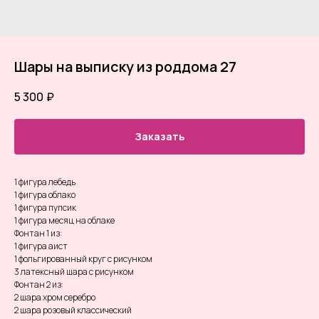
Шары на выписку из роддома 27
5 300
₽
Заказать
1 фигура лебедь
1 фигура облако
1 фигура пупсик
1 фигура месяц на облаке
Фонтан 1 из:
1 фигура аист
1 фольгированный круг с рисунком
3 латексный шара с рисунком
Фонтан 2 из:
2 шара хром серебро
2 шара розовый классический