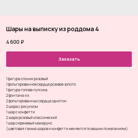
Шары на выписку из роддома 4
4 600
₽
Заказать
1 фигура слоник розовый
1 фольгированное сердце розовое золото
1 фигура голова пупсика
2 фонтана из:
2 фольгированных сердца однотон
2 шара с рисунком
1 шар с конфетти
2 шара розовый классический
1 шар сиреневый макарунс
(цветовая гамма шаров и конфетти меняется по вашим пожеланиям)