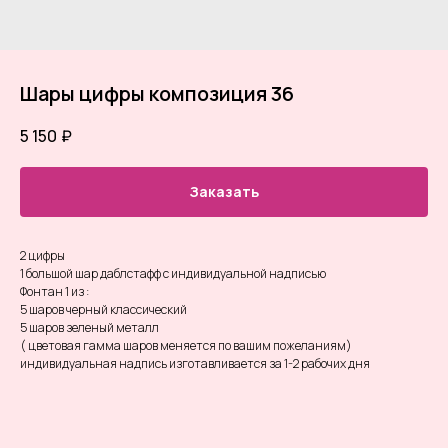
Шары цифры композиция 36
5 150
₽
Заказать
2 цифры
1 большой шар даблстафф с индивидуальной надписью
Фонтан 1 из :
5 шаров черный классический
5 шаров зеленый металл
( цветовая гамма шаров меняется по вашим пожеланиям)
индивидуальная надпись изготавливается за 1-2 рабочих дня