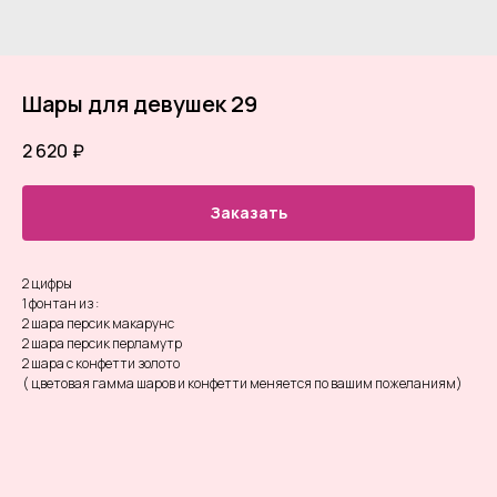
Шары для девушек 29
2 620
₽
Заказать
2 цифры
1 фонтан из :
2 шара персик макарунс
2 шара персик перламутр
2 шара с конфетти золото
( цветовая гамма шаров и конфетти меняется по вашим пожеланиям)