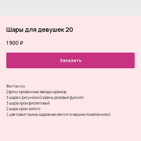
Шары для девушек 20
1 900
₽
Заказать
Фонтан из :
2 фольгированные звезды мрамор
3 шара с рисунком(сирень,розовый,фуксия)
3 шара хром фиолетовый
2 шара хром золото
( цветовая гамма шаров меняется по вашим пожеланиям)