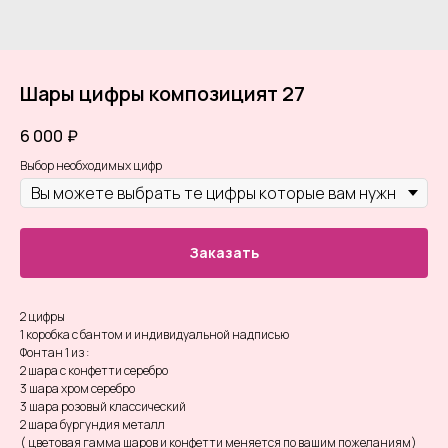
Шары цифры композицият 27
6 000
₽
Выбор необходимых цифр
Заказать
2 цифры
1 коробка с бантом и индивидуальной надписью
Фонтан 1 из :
2 шара с конфетти серебро
3 шара хром серебро
3 шара розовый классический
2 шара бургундия металл
( цветовая гамма шаров и конфетти меняется по вашим пожеланиям)