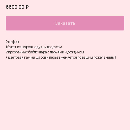
6600,00
₽
Заказать
2 цифры
1 букет из шаров надутых воздухом
2 прозрачных баблс шара с перьями и дождиком
( цветовая гамма шаров и перьев меняется по вашим пожеланиям)