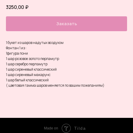
3250,00
₽
Заказать
1 букет из шаров надутых воздухом
Фонтан 1 из :
1фигура пони
1 шар розовое золото перламутр
1 шар серебро перламутр
1 шар сиреневый классический
1 шар сиреневый макарунс
1 шар белый классический
( цветовая гамма шаров меняется по вашим пожеланиям)
Tilda
Made on