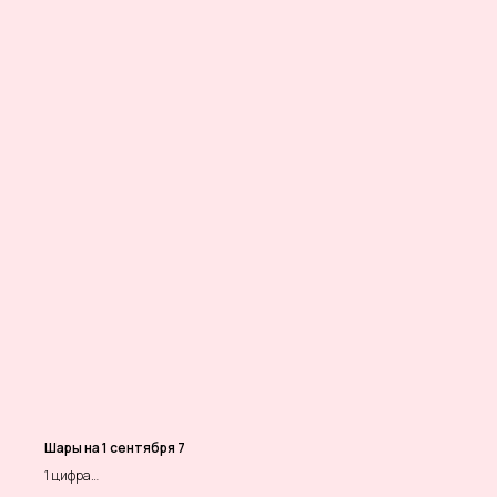
3 шара с конфетти
3 шара перламутр розовое золото
3 шара персиковый классический
3 шара персиковый перламутр
( цветовая гамма шаров и конфетти меняется по вашим
пожеланиям)
Шары на 1 сентября 7
1 цифра
1 фольгированная фигура колокольчик