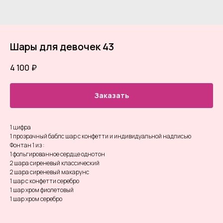
Шары для девочек 43
4 100
₽
Заказать
1 цифра
1 прозрачный баблс шар с конфетти и индивидуальной надписью
Фонтан 1 из :
1 фольгированное сердце однотон
2 шара сиреневый классический
2 шара сиреневый макарунс
1 шар с конфетти серебро
1 шар хром фиолетовый
1 шар хром серебро