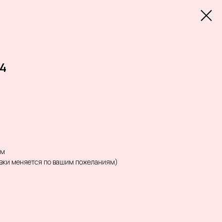
24
ом
овки меняется по вашим пожеланиям)