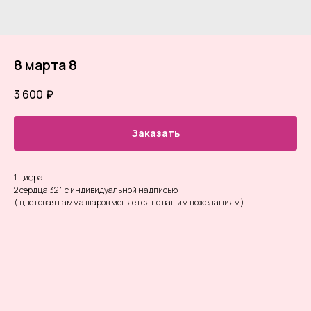
8 марта 8
3 600
₽
Заказать
1 цифра
2 сердца 32 " с индивидуальной надписью
( цветовая гамма шаров меняется по вашим пожеланиям)