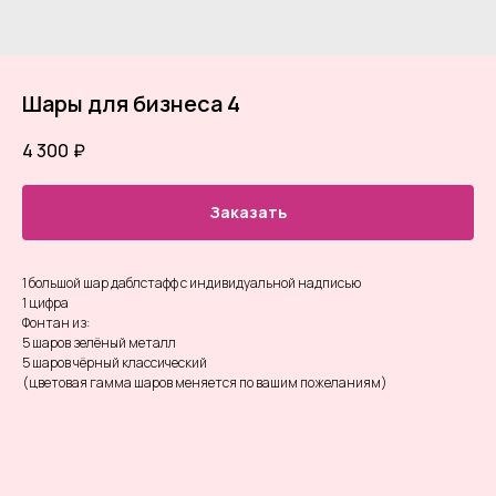
Шары для бизнеса 4
4 300
₽
Заказать
1 большой шар даблстафф с индивидуальной надписью
1 цифра
Фонтан из:
5 шаров зелёный металл
5 шаров чёрный классический
(цветовая гамма шаров меняется по вашим пожеланиям)