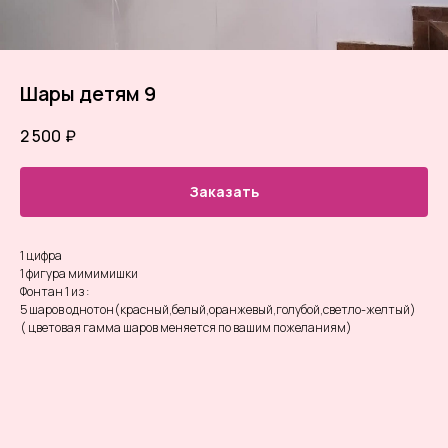
Шары детям 9
2 500
₽
Заказать
1 цифра
1 фигура мимимишки
Фонтан 1 из :
5 шаров однотон(красный,белый,оранжевый,голубой,светло-желтый)
( цветовая гамма шаров меняется по вашим пожеланиям)