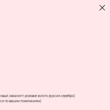
овый,эвкалипт,розовое золото,фуксия,серебро)
тся по вашим пожеланиям)