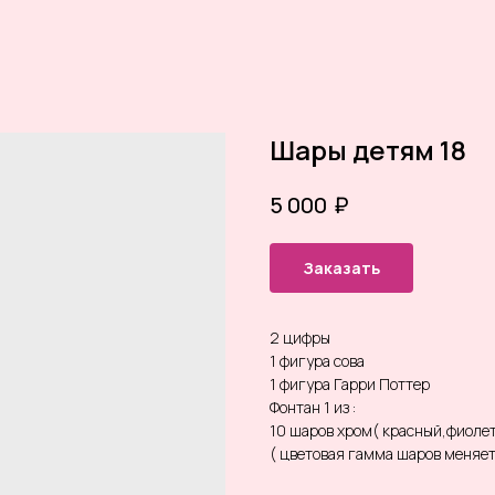
Шары детям 18
₽
5 000
Заказать
2 цифры
1 фигура сова
1 фигура Гарри Поттер
Фонтан 1 из :
10 шаров хром( красный,фиолет
( цветовая гамма шаров меняе