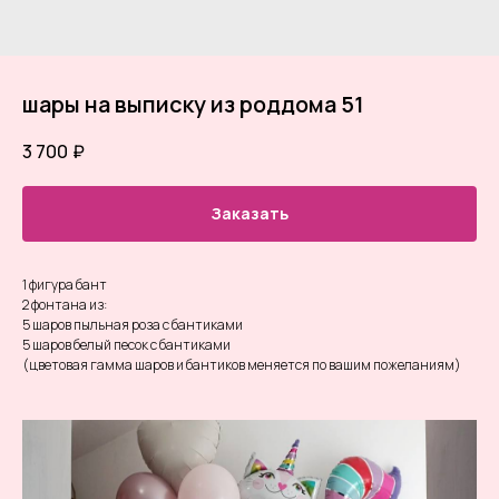
шары на выписку из роддома 51
3 700
₽
Заказать
1 фигура бант
2 фонтана из:
5 шаров пыльная роза с бантиками
5 шаров белый песок с бантиками
(цветовая гамма шаров и бантиков меняется по вашим пожеланиям)