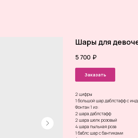
Шары для девоче
₽
5 700
Заказать
2 цифры
1 большой шар даблстафф с ин
Фонтан 1 из :
2 шара даблстафф
2 шара шелк розовый
4 шара пыльная роза
1 баблс шар с бантиками