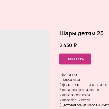
Шары детям 25
₽
2 450
Заказать
1 фонтан из :
1 голова льва
2 фольгированные звезды золот
3 шара с конфетти золото
2 шара золото хром
2 шара белый песок
( цветовая гамма шаров и кон