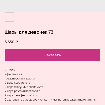
Шары для девочек 73
5 650
₽
Заказать
2 цифры
2 фонтана из:
1 сердце фольга золото
2 шара хром золото
4 шара бургундия перламутр
4 шара розовый перламутр
2 шара с конфетти золото
( цветовая гамма шаров и конфетти меняется по вашим пожеланиям)