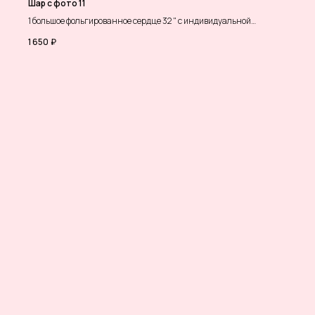
Шар с фото 11
1 большое фольгированное сердце 32 " с индивидуальной
надписью и фото
1 650
₽