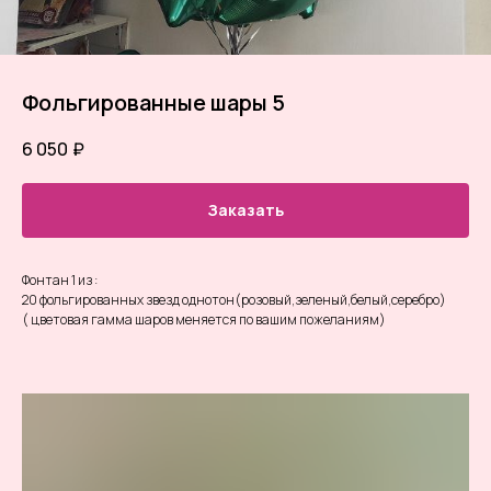
Фольгированные шары 5
6 050
₽
Заказать
Фонтан 1 из :
20 фольгированных звезд однотон(розовый,зеленый,белый,серебро)
( цветовая гамма шаров меняется по вашим пожеланиям)