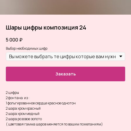
Шары цифры композиция 24
5 000
₽
Выбор необходимых цифр
Заказать
2 цифры
2 фонтана из :
1 фольгированное сердце красное однотон
2 шара хром красный
2 шара хром медный
2 шара розовое золото
( цветовая гамма шаров меняется по вашим пожеланиям)