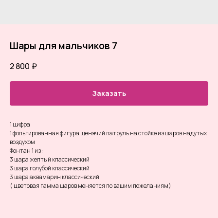
Шары для мальчиков 7
2 800
₽
Заказать
1 цифра
1 фольгированная фигура щенячий патруль на стойке из шаров надутых
воздухом
Фонтан 1 из :
3 шара желтый классический
3 шара голубой классический
3 шара аквамарин классический
( цветовая гамма шаров меняется по вашим пожеланиям)