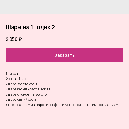
Шары на 1 годик 2
2 050
₽
Заказать
1 цифра
Фонтан 1 из :
2 шара золото хром
2 шара белый классический
2 шара с конфетти золото
2 шара синий хром
( цветовая гамма шаров и конфетти меняется по вашим пожеланиям)