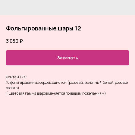
Фольгированные шары 12
3 050
₽
Заказать
Фонтан 1 из :
10 фольгированных сердец однотон (розовый, молочный, белый, розовое
золото)
( цветовая гамма шаров меняется по вашим пожеланиям)