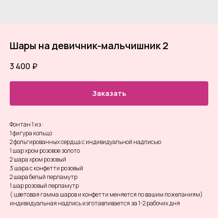
Шары на девичник-мальчишник 2
3 400
₽
Заказать
Фонтан 1 из :
1 фигура кольцо
2 фольгированных сердца с индивидуальной надписью
1 шар хром розовое золото
2 шара хром розовый
3 шара с конфетти розовый
2 шара белый перламутр
1 шар розовый перламутр
( цветовая гамма шаров и конфетти меняется по вашим пожеланиям)
индивидуальная надпись изготавливается за 1-2 рабочих дня