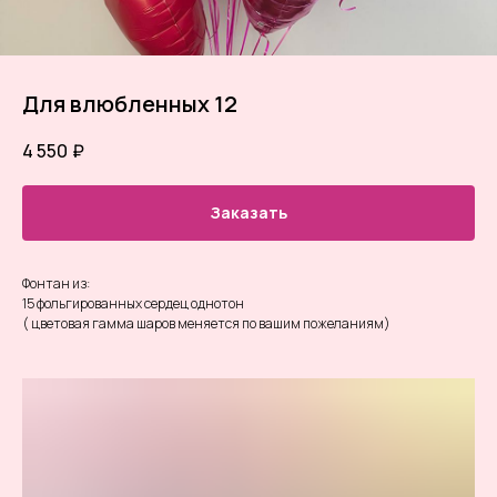
Для влюбленных 12
4 550
₽
Заказать
Фонтан из:
15 фольгированных сердец однотон
( цветовая гамма шаров меняется по вашим пожеланиям)