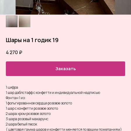
Шары на 1 годик 19
4 270
₽
Заказать
1 цифра
1 шар даблстафф с конфетти и индивидуальной надписью
Фонтан 1 из :
1 фольгированное сердце розовое золото
1 шар с конфетти розовое золото
2 шара хром розовое золото
3 шара розовый макарунс
2 шара белый песок
( цветовая гамма шаров и конфетти меняется по вашим пожеланиям)