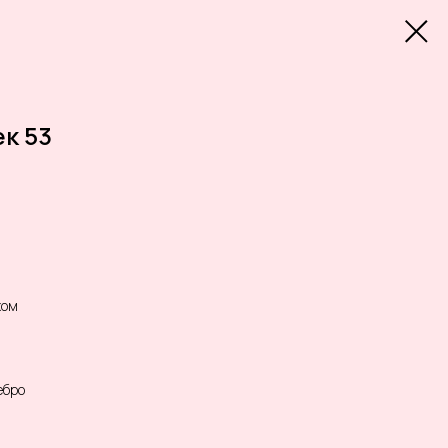
к 53
хом
ебро