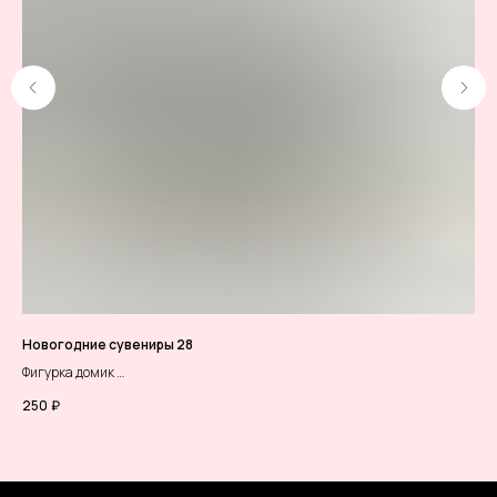
Новогодние сувениры 28
Бук
Фигурка домик
Бук
высота-8см
(цв
250
₽
1 8
ширина-5.5см