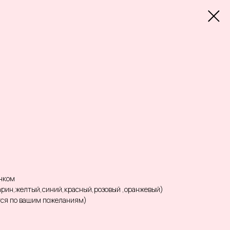
унком
арин,желтый,синий,красный,розовый ,оранжевый)
тся по вашим пожеланиям)