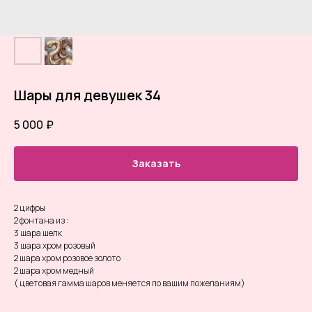
Шары для девушек 34
5 000
₽
Заказать
2 цифры
2 фонтана из :
3 шара шелк
3 шара хром розовый
2 шара хром розовое золото
2 шара хром медный
( цветовая гамма шаров меняется по вашим пожеланиям)