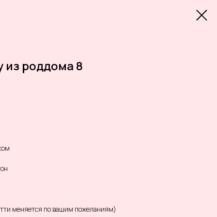
 из роддома 8
ком
тон
етти меняется по вашим пожеланиям)