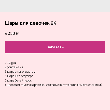
Шары для девочек 94
4 350
₽
Заказать
2 цифры
2 фонтана из :
3 шара с пенопластом
3 шара шелк серебро
3 шара белый песок
( цветовая гамма шаров и конфетти меняется по вашим пожеланиям)