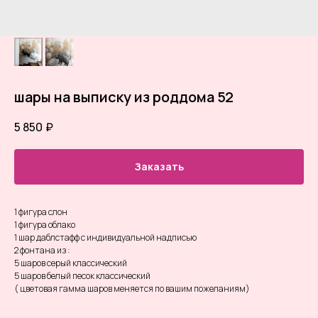
шары на выписку из роддома 52
5 850
₽
Заказать
1 фигура слон
1 фигура облако
1 шар даблстафф с индивидуальной надписью
2 фонтана из :
5 шаров серый классический
5 шаров белый песок классический
( цветовая гамма шаров меняется по вашим пожеланиям)