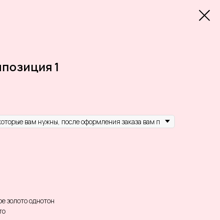
позиция 1
ое золото однотон
то