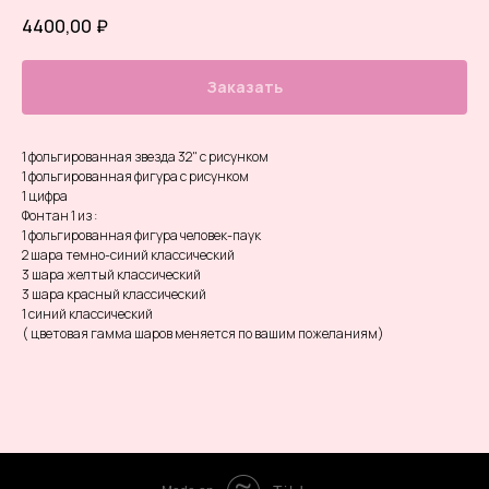
4400,00
₽
Заказать
1 фольгированная звезда 32" с рисунком
1 фольгированная фигура с рисунком
1 цифра
Фонтан 1 из :
1 фольгированная фигура человек-паук
2 шара темно-синий классический
3 шара желтый классический
3 шара красный классический
1 синий классический
( цветовая гамма шаров меняется по вашим пожеланиям)