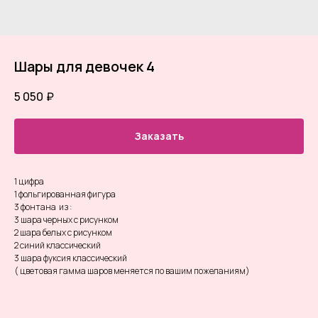
Шары для девочек 4
5 050
₽
Заказать
1 цифра
1 фольгированная фигура
3 фонтана из :
3 шара черных с рисунком
2 шара белых с рисунком
2 синий классический
3 шара фуксия классический
( цветовая гамма шаров меняется по вашим пожеланиям)