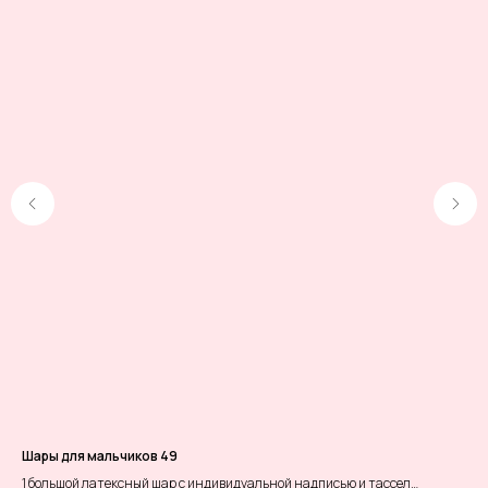
Шары для мальчиков 49
Бо
1 большой латексный шар с индивидуальной надписью и тассел
Бол