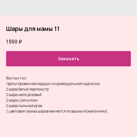
Шары для мамы 11
1 550
₽
Заказать
Фонтан 1 из :
1 фольгированное сердце с индивидуальной надписью
2 шара белый перламутр
2 шара шелк розовый
2 шара с рисунком
2 шара пыльная роза
( цветовая гамма шаров меняется по вашим пожеланиям)