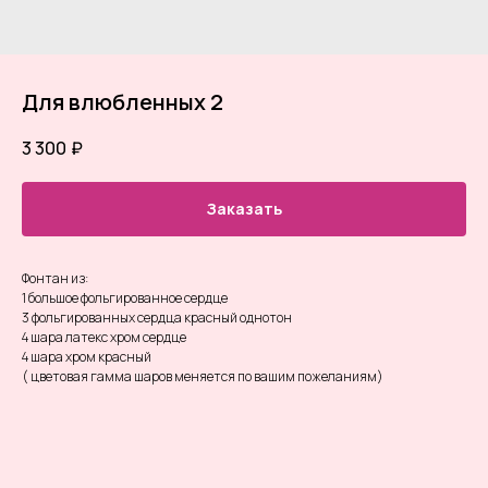
Для влюбленных 2
3 300
₽
Заказать
Фонтан из:
1 большое фольгированное сердце
3 фольгированных сердца красный однотон
4 шара латекс хром сердце
4 шара хром красный
( цветовая гамма шаров меняется по вашим пожеланиям)