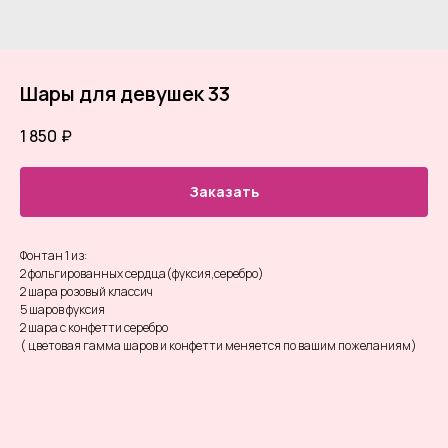
Шары для девушек 33
1 850
₽
Заказать
Фонтан 1 из:
2 фольгированных сердца(фуксия,серебро)
2 шара розовый классич
5 шаров фуксия
2 шара с конфетти серебро
( цветовая гамма шаров и конфетти меняется по вашим пожеланиям)