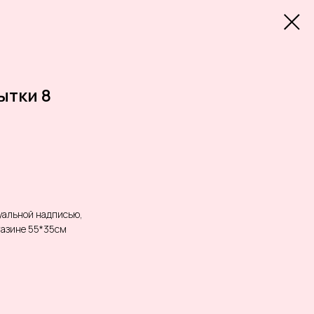
ытки 8
уальной надписью,
газине 55*35см