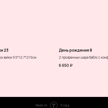
и 23
День рождения 8
а зайка 9.5*12.7*21.5см
2 прозрачных шара баблс с кон
Звезда 32" с индивидуальной н
6 650
₽
Звезда составная с воздухом
Фонтан из:
1 сердце фольгированное однот
2 круга фольгированных однот
2 шара фуксия классический
6 шаров розовый классический
( цветовая гамма шаров и конф
меняется по вашим пожелания
Tilda
Made on