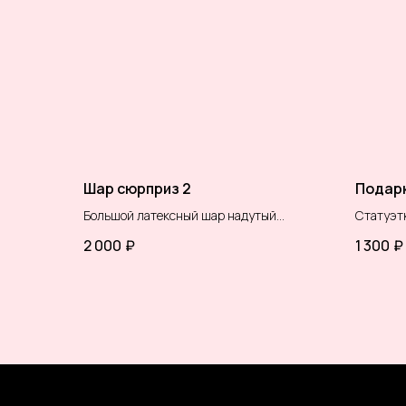
Шар сюрприз 2
Подарк
Большой латексный шар надутый
Статуэтк
воздухом, в шар помещается около 90-
2 000
₽
1 300
₽
100 мини шариков. Сверху украшен
воздушными шарами,возможно
наполнение конфетти.
( цветовая гамма шаров меняется по
вашим пожеланиям)