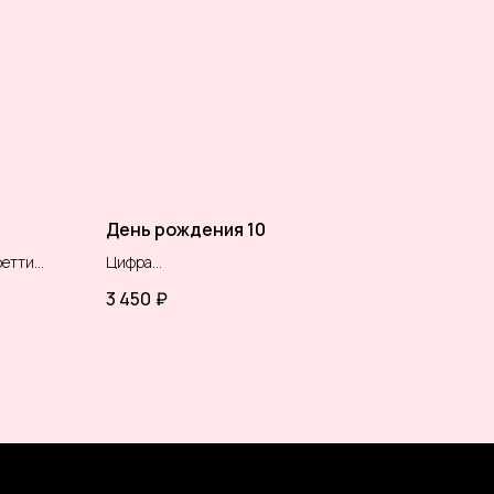
День рождения 10
фетти
Цифра
адписью
2 фонтана из:
3 450
₽
3 шара с рисунком
2 шара хром золото
он
2 шара мятный макарунс
он
3 шара аквамарин
( цветовая гамма шаров меняется по
вашим пожеланиям)
етти
м)