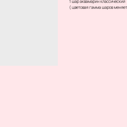
1 шар аквамарин классический
( цветовая гамма шаров меняе