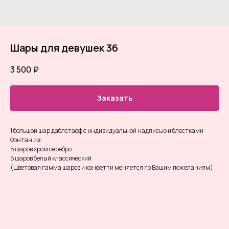
Шары для девушек 36
3 500
₽
Заказать
1 большой шар даблстафф с индивидуальной надписью и блестками
Фонтан из:
5 шаров хром серебро
5 шаров белый классический
(Цветовая гамма шаров и конфетти меняется по Вашим пожеланиям)