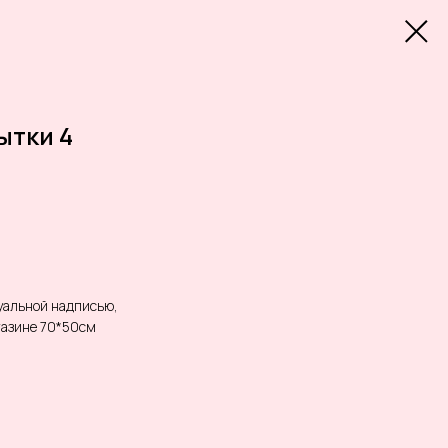
ытки 4
уальной надписью,
газине 70*50см