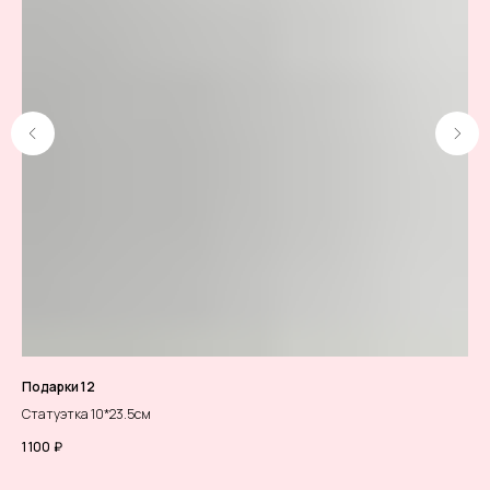
Подарки 12
Во
Статуэтка 10*23.5см
Воз
шар
1 100
₽
90